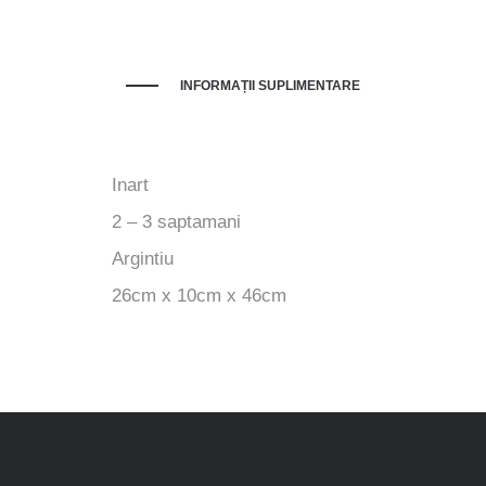
INFORMAȚII SUPLIMENTARE
Inart
2 – 3 saptamani
Argintiu
26cm x 10cm x 46cm