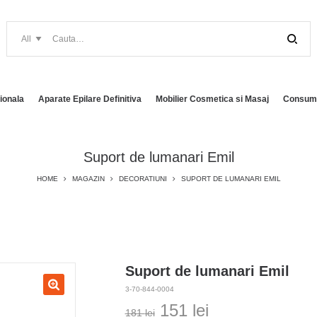
ionala
Aparate Epilare Definitiva
Mobilier Cosmetica si Masaj
Consuma
Suport de lumanari Emil
HOME
MAGAZIN
DECORATIUNI
SUPORT DE LUMANARI EMIL
Suport de lumanari Emil
3-70-844-0004
Prețul
Prețul
151
lei
181
lei