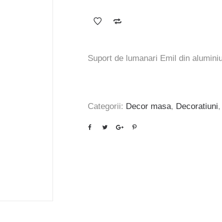
inițial
curent
a
este:
fost:
151 lei.
181 lei.
Suport de lumanari Emil din alumini
Categorii:
Decor masa
,
Decoratiuni