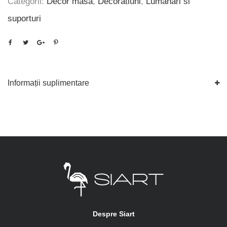
Categorii:
Decor masa
,
Decoratiuni
,
Lumanari si
suporturi
Informații suplimentare
Despre Siart