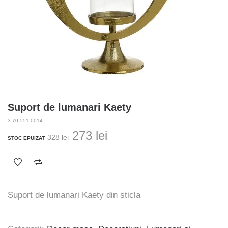
Suport de lumanari Kaety
3-70-551-0014
Prețul
Prețul
273
lei
328
lei
STOC EPUIZAT
inițial
curent
a
este:
fost:
273 lei.
328 lei.
Suport de lumanari Kaety din sticla