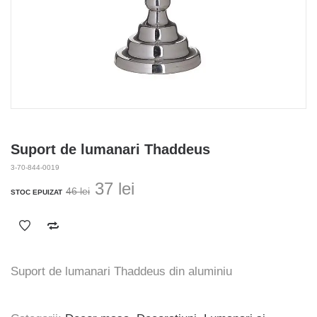
Suport de lumanari Thaddeus
3-70-844-0019
Prețul
Prețul
37
lei
46
lei
STOC EPUIZAT
inițial
curent
a
este:
fost:
37 lei.
46 lei.
Suport de lumanari Thaddeus din aluminiu