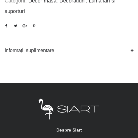
Categorii:
Decor masa
,
Decoratiuni
,
Lumanari si
suporturi
Informații suplimentare
Despre Siart