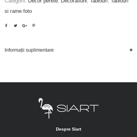
Categorii:
Decor perete
,
Decoratiuni
,
Tablouri
,
Tablouri
si rame foto
Informații suplimentare
Despre Siart