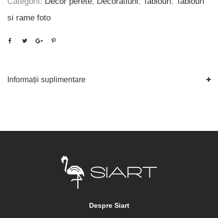
Categorii:
Decor perete
,
Decoratiuni
,
Tablouri
,
Tablouri
si rame foto
Informații suplimentare
Despre Siart