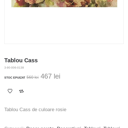
Tablou Cass
3-90-006-0138
Prețul
Prețul
467
lei
560
lei
STOC EPUIZAT
inițial
curent
a
este:
fost:
467 lei.
560 lei.
Tablou Cass de culoare rosie