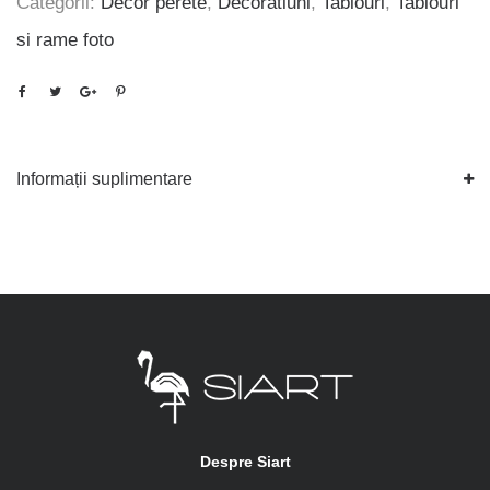
Categorii:
Decor perete
,
Decoratiuni
,
Tablouri
,
Tablouri
si rame foto
Informații suplimentare
Despre Siart