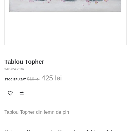
Tablou Topher
3-90-859-0102
Prețul
Prețul
425
lei
510
lei
STOC EPUIZAT
inițial
curent
a
este:
fost:
425 lei.
510 lei.
Tablou Topher din lemn de pin