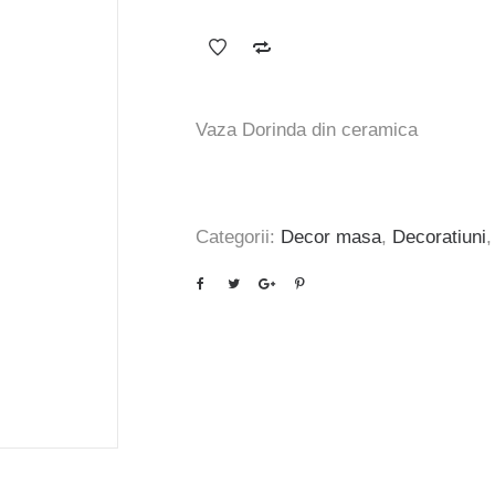
inițial
curent
a
este:
fost:
213 lei.
255 lei.
Vaza Dorinda din ceramica
Categorii:
Decor masa
,
Decoratiuni