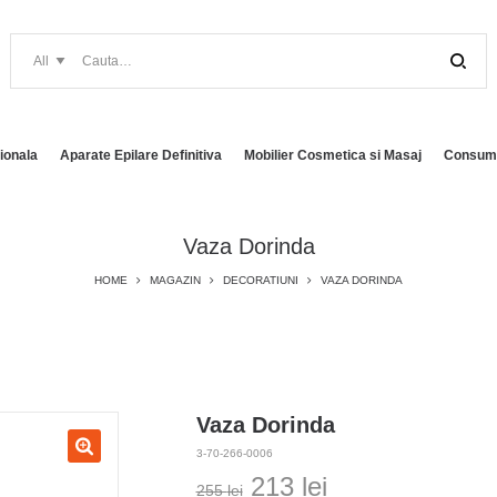
ionala
Aparate Epilare Definitiva
Mobilier Cosmetica si Masaj
Consuma
Vaza Dorinda
HOME
MAGAZIN
DECORATIUNI
VAZA DORINDA
Vaza Dorinda
3-70-266-0006
Prețul
Prețul
213
lei
255
lei