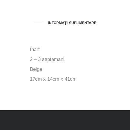
INFORMAȚII SUPLIMENTARE
Inart
2 – 3 saptamani
Beige
17cm x 14cm x 41cm