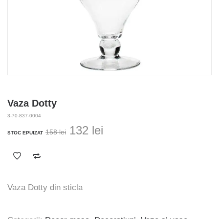
Vaza Dotty
3-70-837-0004
Prețul
Prețul
132
lei
158
lei
STOC EPUIZAT
inițial
curent
a
este:
fost:
132 lei.
158 lei.
Vaza Dotty din sticla