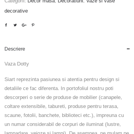
Categorii:
Decor masa
,
Decoratiuni
,
Vaze si vase
decorative
Descriere
Vaza Dotty
Siart reprezinta pasiunea si atentia pentru design si
detaliile ce fac diferenta. In portofoliul nostru poti
descorperi o serie de produse de mobilier (canapele,
coltare extensibile, tabureti, produse pentru terasa,
scaune, fotolii, banchete, biblioteci etc.), impreuna cu
un numar considerabil de corpuri de iluminat (lustre,
lampadare, veioze si lampi). De asemnea, ne mulam pe