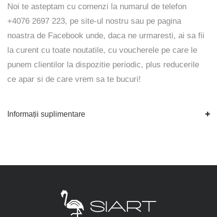
Noi te asteptam cu comenzi la numarul de telefon
+4076 2697 223, pe
site-ul
nostru sau pe pagina
noastra de
Facebook
unde, daca ne urmaresti, ai sa fii
la curent cu toate noutatile, cu voucherele pe care le
punem clientilor la dispozitie periodic, plus reducerile
ce apar si de care vrem sa te bucuri!
Informații suplimentare