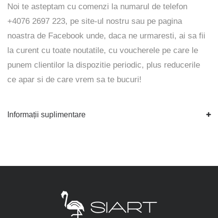
Noi te asteptam cu comenzi la numarul de telefon
+4076 2697 223, pe
site-ul
nostru sau pe pagina
noastra de
Facebook
unde, daca ne urmaresti, ai sa fii
la curent cu toate noutatile, cu voucherele pe care le
punem clientilor la dispozitie periodic, plus reducerile
ce apar si de care vrem sa te bucuri!
Informații suplimentare