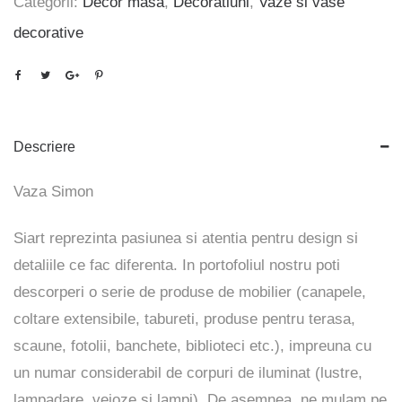
Categorii:
Decor masa
,
Decoratiuni
,
Vaze si vase
decorative
Descriere
Vaza Simon
Siart reprezinta pasiunea si atentia pentru design si
detaliile ce fac diferenta. In portofoliul nostru poti
descorperi o serie de produse de mobilier (canapele,
coltare extensibile, tabureti, produse pentru terasa,
scaune, fotolii, banchete, biblioteci etc.), impreuna cu
un numar considerabil de corpuri de iluminat (lustre,
lampadare, veioze si lampi). De asemnea, ne mulam pe