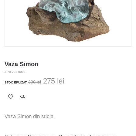
Vaza Simon
3-70-722-0003
Prețul
Prețul
275
lei
330
lei
STOC EPUIZAT
inițial
curent
a
este:
fost:
275 lei.
330 lei.
Vaza Simon din sticla