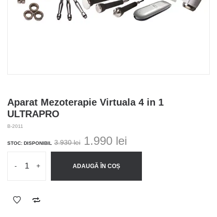
Aparat Mezoterapie Virtuala 4 in 1
ULTRAPRO
B-2011
Prețul
Prețul
1.990
lei
3.930
lei
STOC: DISPONIBIL
inițial
curent
a
este:
-
+
ADAUGĂ ÎN COȘ
fost:
1.990 lei.
3.930 lei.