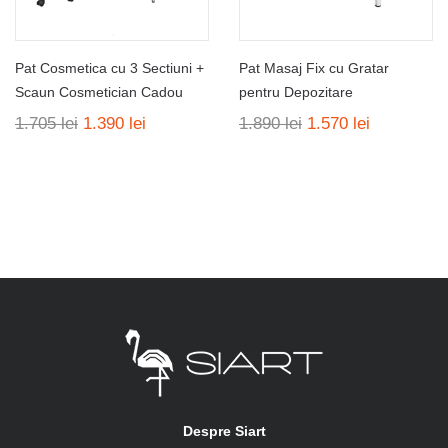
Pat Cosmetica cu 3 Sectiuni +
Pat Masaj Fix cu Gratar
Scaun Cosmetician Cadou
pentru Depozitare
Prețul
Prețul
Prețul
Prețul
1.705
lei
1.390
lei
1.890
lei
1.570
lei
inițial
curent
inițial
curent
a
este:
a
este:
fost:
1.390 lei.
fost:
1.570 lei.
1.705 lei.
1.890 lei.
Despre Siart